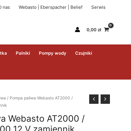
O nas
Webasto | Eberspacher | Belief
Serwis
0,00
zł
itka
Palniki
Pompy wody
Czujniki
iwa
/ Pompa paliwa Webasto AT2000 /
nnik
wa Webasto AT2000 /
00 12 V zamiennik