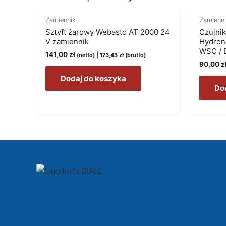
Zamiennik
Zamienn
Sztyft żarowy Webasto AT 2000 24
Czujni
V zamiennik
Hydron
WSC / 
141,00
zł
(netto) |
173,43
zł
(brutto)
90,00
z
Dodaj do koszyka
Do