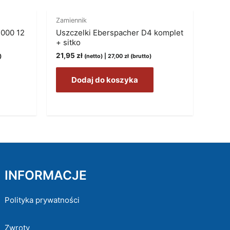
Zamiennik
2000 12
Uszczelki Eberspacher D4 komplet
+ sitko
21,95
zł
)
(netto) |
27,00
zł
(brutto)
Dodaj do koszyka
INFORMACJE
Polityka prywatności
Zwroty