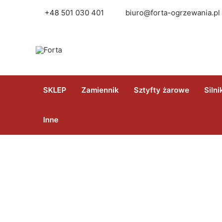
Skip
+48
501 030 401
biuro@forta-ogrzewania.pl
to
content
SKLEP
Zamiennik
Sztyfty żarowe
Silni
Inne