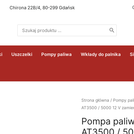
Chirona 22B/4, 80-299 Gdańsk
Search
for:
ki
Uszczelki
Pompy paliwa
Wkłady do palnika
S
Strona główna
/
Pompy pal
AT3500 / 5000 12 V zamie
Pompa pali
AT3500 / 50