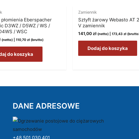
ik
Zamiennik
k płomienia Eberspacher
Sztyft żarowy Webasto AT 
ic D3WZ / D5WZ / WS /
V zamiennik
D4WS / WSC
141,00
zł
(netto) |
173,43
zł
(brutto
ł
(netto) |
110,70
zł
(brutto)
Dodaj do koszyka
daj do koszyka
DANE ADRESOWE
+48 501 030 401