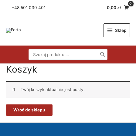
Skip
+48
501 030 401
0,00
zł
to
content
Sklep
Main
Menu
Search
for:
Koszyk
Twój koszyk aktualnie jest pusty.
Wróć do sklepu