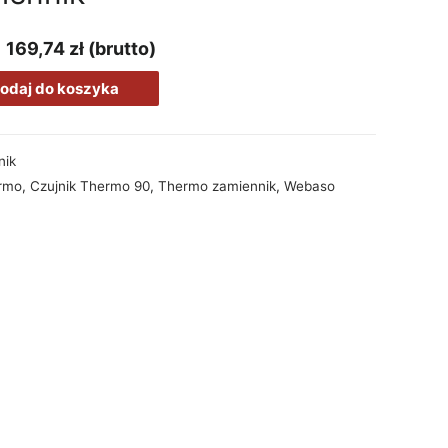
|
169,74
zł
(brutto)
odaj do koszyka
nik
ermo
,
Czujnik Thermo 90
,
Thermo zamiennik
,
Webaso