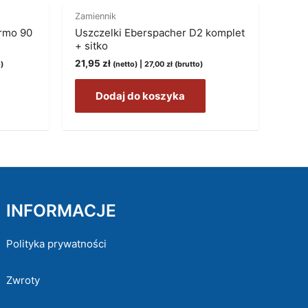
Zamiennik
rmo 90
Uszczelki Eberspacher D2 komplet
+ sitko
21,95
zł
)
(netto) |
27,00
zł
(brutto)
Dodaj do koszyka
INFORMACJE
Polityka prywatności
Zwroty