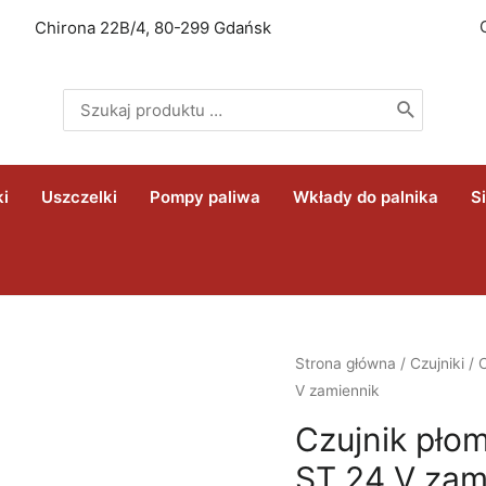
Chirona 22B/4, 80-299 Gdańsk
Search
for:
ki
Uszczelki
Pompy paliwa
Wkłady do palnika
S
Strona główna
/
Czujniki
/ 
V zamiennik
Czujnik pło
ST 24 V zam