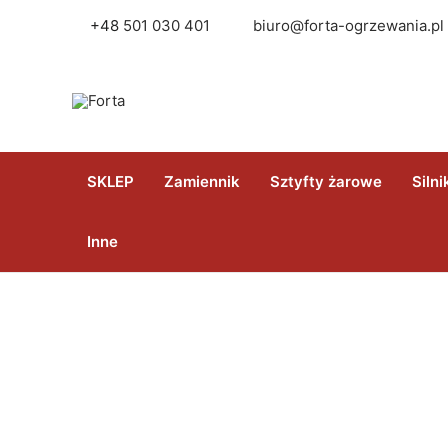
Skip
+48
501 030 401
biuro@forta-ogrzewania.pl
to
content
SKLEP
Zamiennik
Sztyfty żarowe
Silni
Inne