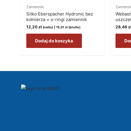
Zamiennik
Zamienn
Sitko Eberspacher Hydronic bez
Webast
kołnierza + o-ringi zamiennik
uszcze
12,20
zł
28,46
z
(netto) |
15,01
zł
(brutto)
Dodaj do koszyka
Do