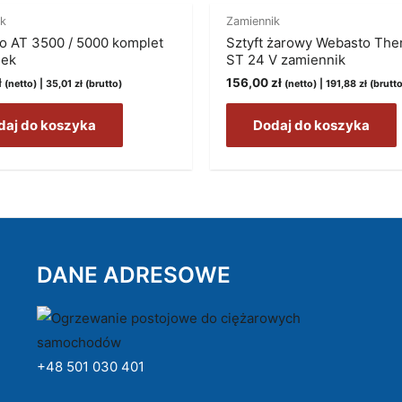
ik
Zamiennik
o AT 3500 / 5000 komplet
Sztyft żarowy Webasto The
lek
ST 24 V zamiennik
ł
156,00
zł
(netto) |
35,01
zł
(brutto)
(netto) |
191,88
zł
(brutto
daj do koszyka
Dodaj do koszyka
DANE ADRESOWE
+48 501 030 401