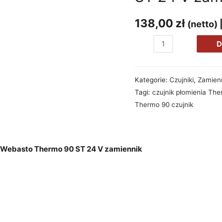
138,00
zł
(netto) 
ilość
D
Czujnik
płomienia
Kategorie:
Czujniki
,
Zamien
Webasto
Tagi:
czujnik płomienia Th
Thermo
Thermo 90 czujnik
90
ST
24
V
a Webasto Thermo 90 ST 24 V zamiennik
zamiennik