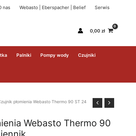
O nas
Webasto | Eberspacher | Belief
Serwis
0,00
zł
itka
Palniki
Pompy wody
Czujniki
Czujnik płomienia Webasto Thermo 90 ST 24
mienia Webasto Thermo 90
iennik