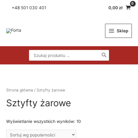
Skip
+48
501 030 401
0,00
zł
to
content
Sklep
Main
Menu
Search
for:
Strona główna
/ Sztyfty żarowe
Sztyfty żarowe
Wyświetlanie wszystkich wyników: 10