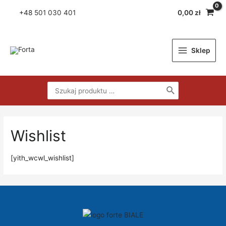
Skip
+48
501 030 401
0,00
zł
to
content
Sklep
Main
Menu
Search
for:
Wishlist
[yith_wcwl_wishlist]