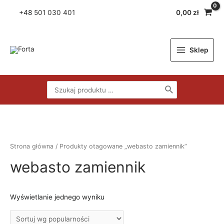
Skip
+48
501 030 401
0,00
zł
to
content
Sklep
Main
Menu
Search
for:
Strona główna
/ Produkty otagowane „webasto zamiennik”
webasto zamiennik
Wyświetlanie jednego wyniku