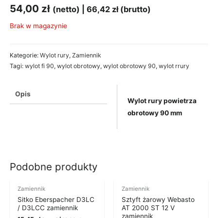
54,00
zł
(netto) |
66,42
zł
(brutto)
Brak w magazynie
Kategorie:
Wylot rury
,
Zamiennik
Tagi:
wylot fi 90
,
wylot obrotowy
,
wylot obrotowy 90
,
wylot rrury
Opis
Wylot rury powietrza
obrotowy 90 mm
Podobne produkty
Zamiennik
Zamiennik
Sitko Eberspacher D3LC
Sztyft żarowy Webasto
/ D3LCC zamiennik
AT 2000 ST 12 V
zamiennik