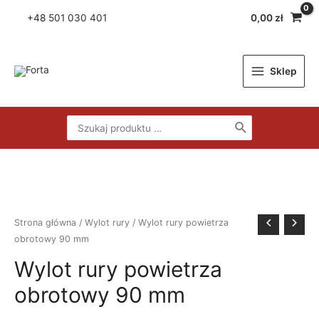
Skip
+48
501 030 401
0,00
zł
to
content
Sklep
Main
Menu
Search
for:
Strona główna
/
Wylot rury
/ Wylot rury powietrza
obrotowy 90 mm
Wylot rury powietrza
obrotowy 90 mm