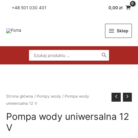
Skip
+48
501 030 401
0,00
zł
to
content
Sklep
Main
Menu
Search
for:
Strona główna
/
Pompy wody
/ Pompa wody
uniwersalna 12 V
Pompa wody uniwersalna 12
V